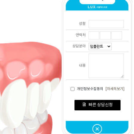
성함
연락처
상담분야
내용
개인정보수집동의
[자세히보기]
빠른 상담신청