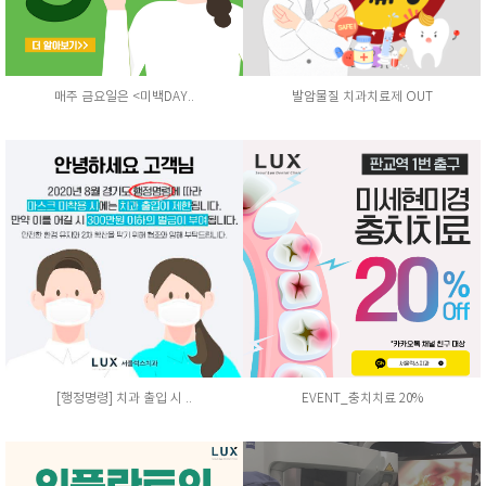
매주 금요일은 <미백DAY..
발암물질 치과치료제 OUT
[행정명령] 치과 출입 시 ..
EVENT_충치치료 20%